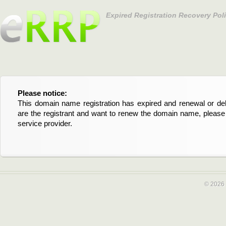
Expired Registration Recovery Pol
Please notice:
Bitte beachten Sie:
This domain name registration has expired and renewal or dele
Diese Domainregistrierung ist abgelaufen und die Verläng
are the registrant and want to renew the domain name, please 
Domain stehen an. Wenn Sie der Registrant sind und di
service provider.
verlängern möchten, kontaktieren Sie bitte Ihren Service-Provid
© 2026